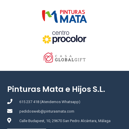
Pinturas Mata e Hijos S.L.
615 237 418 (Atendemos Whatsapp)
pedidosweb@pinturasmata.com
Calle Budapest, 10, 29670 San Pedro Alcántara, Málaga