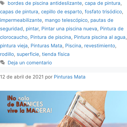
bordes de piscina antideslizante
,
capa de pintura
,
capas de pintura
,
cepillo de esparto
,
fosfato trisódico
,
impermeabilizante
,
mango telescópico
,
pautas de
seguridad
,
pintar
,
Pintar una piscina nueva
,
Pintura de
clorocaucho
,
Pintura de piscina
,
Pintura piscina al agua
,
pintura vieja
,
Pinturas Mata
,
Piscina
,
revestimiento
,
rodillo
,
superficie
,
tienda física
Deja un comentario
12 de abril de 2021
por
Pinturas Mata