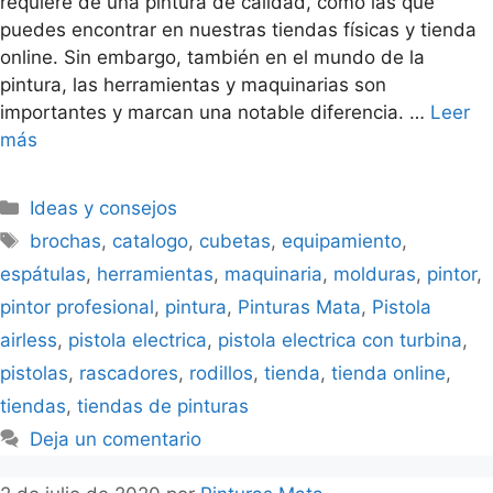
requiere de una pintura de calidad, como las que
puedes encontrar en nuestras tiendas físicas y tienda
online. Sin embargo, también en el mundo de la
pintura, las herramientas y maquinarias son
importantes y marcan una notable diferencia. …
Leer
más
Ideas y consejos
brochas
,
catalogo
,
cubetas
,
equipamiento
,
espátulas
,
herramientas
,
maquinaria
,
molduras
,
pintor
,
pintor profesional
,
pintura
,
Pinturas Mata
,
Pistola
airless
,
pistola electrica
,
pistola electrica con turbina
,
pistolas
,
rascadores
,
rodillos
,
tienda
,
tienda online
,
tiendas
,
tiendas de pinturas
Deja un comentario