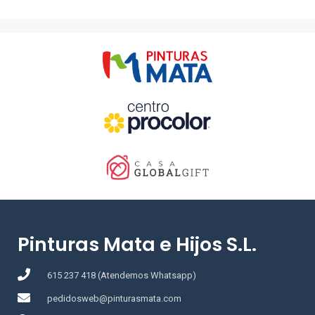
Pinturas Mata e Hijos S.L.
615 237 418 (Atendemos Whatsapp)
pedidosweb@pinturasmata.com