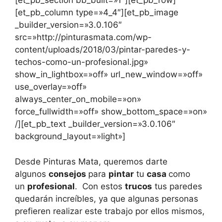
[et_pb_section bb_built=»1″][et_pb_row]
[et_pb_column type=»4_4″][et_pb_image
_builder_version=»3.0.106″
src=»http://pinturasmata.com/wp-
content/uploads/2018/03/pintar-paredes-y-
techos-como-un-profesional.jpg»
show_in_lightbox=»off» url_new_window=»off»
use_overlay=»off»
always_center_on_mobile=»on»
force_fullwidth=»off» show_bottom_space=»on»
/][et_pb_text _builder_version=»3.0.106″
background_layout=»light»]
Desde Pinturas Mata, queremos darte
algunos
consejos
para
pintar
tu
casa
como
un
profesional
. Con estos
trucos
tus paredes
quedarán increíbles, ya que algunas personas
prefieren realizar este trabajo por ellos mismos,