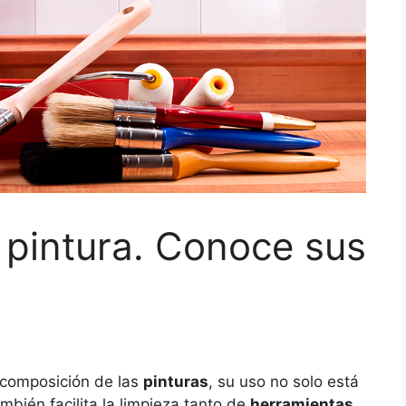
 pintura. Conoce sus
 composición de las
pinturas
, su uso no solo está
mbién facilita la limpieza tanto de
herramientas