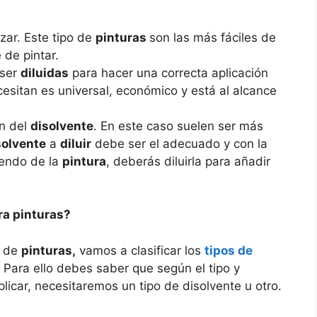
izar. Este tipo de
pinturas
son las más fáciles de
 de pintar.
 ser
diluidas
para hacer una correcta aplicación
esitan es universal, económico y está al alcance
n del
disolvente
. En este caso suelen ser más
solvente
a
diluir
debe ser el adecuado y con la
iendo de la
pintura
, deberás diluirla para añadir
ra pinturas?
s de
pinturas,
vamos a clasificar los
tipos de
 Para ello debes saber que según el tipo y
licar, necesitaremos un tipo de disolvente u otro.