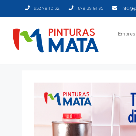
952 78 10 32
678 39 81 95
info@p
Empres