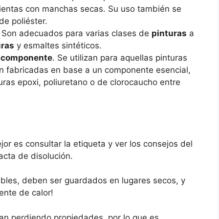
amientas con manchas secas. Su uso también se
de poliéster.
. Son adecuados para varias clases de
pinturas
a
uras
y esmaltes sintéticos.
a componente
. Se utilizan para aquellas pinturas
án fabricadas en base a un componente esencial,
uras epoxi, poliuretano o de clorocaucho entre
ejor es consultar la etiqueta y ver los consejos del
acta de disolución.
ables, deben ser guardados en lugares secos, y
ente de calor!
an perdiendo propiedades, por lo que es