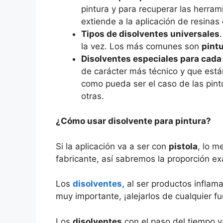
pintura y para recuperar las herr
extiende a la aplicación de resinas 
Tipos de disolventes universales
la vez. Los más comunes son
pint
Disolventes especiales para cad
de carácter más técnico y que est
como pueda ser el caso de las pint
otras.
¿Cómo usar disolvente para pintura?
Si la aplicación va a ser con
pistola
, lo m
fabricante, así sabremos la proporción ex
Los
disolventes,
al ser productos inflam
muy importante, ¡alejarlos de cualquier fu
Los
disolventes
con el paso del tiempo v