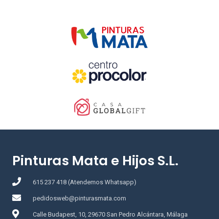
Pinturas Mata e Hijos S.L.
615 237 418 (Atendemos Whatsapp)
pedidosweb@pinturasmata.com
Calle Budapest, 10, 29670 San Pedro Alcántara, Málaga