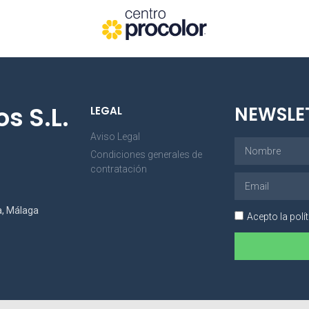
s S.L.
NEWSLE
LEGAL
Aviso Legal
Condiciones generales de
contratación
a, Málaga
Acepto la polí