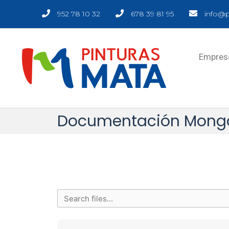
952 78 10 32
678 39 81 95
info@p
Empres
Documentación Mong