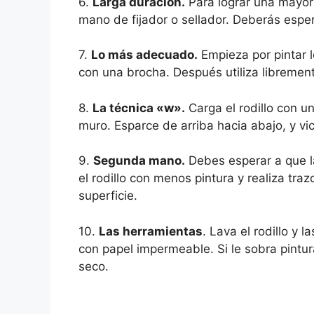
6.
Larga duración.
Para lograr una mayor 
mano de fijador o sellador. Deberás espe
7.
Lo más adecuado.
Empieza por pintar l
con una brocha. Después utiliza libremente
8.
La técnica «w».
Carga el rodillo con un
muro. Esparce de arriba hacia abajo, y vi
9.
Segunda mano.
Debes esperar a que l
el rodillo con menos pintura y realiza traz
superficie.
10.
Las herramientas
. Lava el rodillo y 
con papel impermeable. Si le sobra pintur
seco.