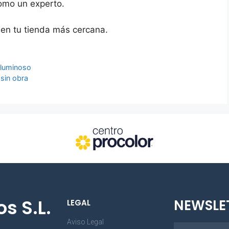
omo un experto.
 en tu tienda más cercana.
 luminoso
sin obra
s S.L.
NEWSLE
LEGAL
Aviso Legal