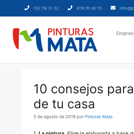
952 78 10 32
678 39 81 95
info@p
Empres
10 consejos para
de tu casa
5 de agosto de 2019
por
Pinturas Mata
1.
La pintura.
Elige la elaborada a base de