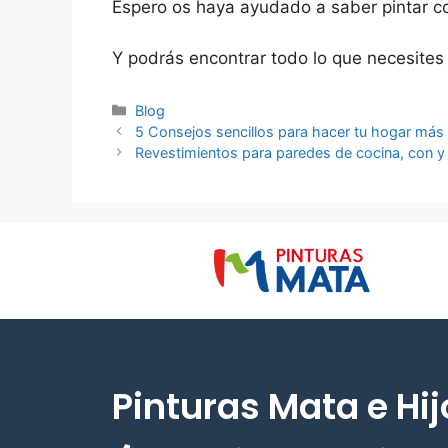
Espero os haya ayudado a saber pintar c
Y podrás encontrar todo lo que necesites
Blog
5 Consejos sencillos para hacer tu hogar más
Revestimientos para paredes de cocina, con y 
Pinturas Mata e Hijo